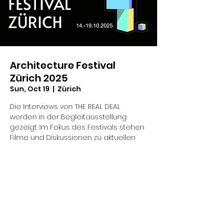
Architecture Festival
Zürich 2025
Sun, Oct 19
  |  
Zürich
Die Interviews von THE REAL DEAL
werden in der Begleitausstellung
gezeigt. Im Fokus des Festivals stehen
Filme und Diskussionen zu aktuellen
Themen in Gesellschaft und
Architektur. Abgerundet mit sinnlicher
Kunst und Performances.
Time & Location
Oct 19, 2025, 11:00 AM – 9:30 PM
Zürich, Neue Hard 12, 8005 Zürich, Schweiz