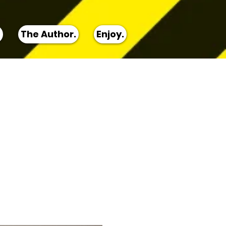
T
The Author.
Enjoy.